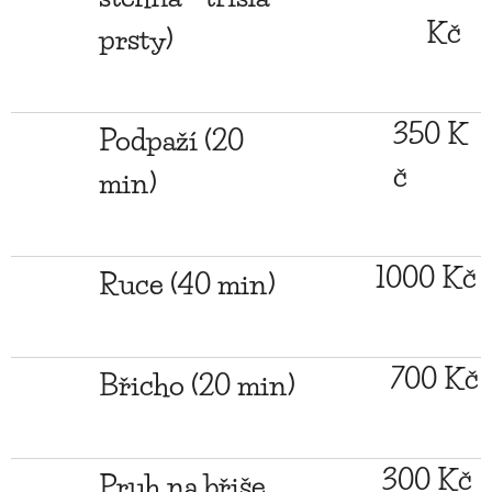
Kč
prsty)
350 K
Podpaží (20
č
min)
1000 Kč
Ruce (40 min)
700 Kč
Břicho (20 min)
300 Kč
Pruh na břiše