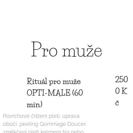
Pro muže
250
Rituál pro muže
0 K
OPTI-MALE (60
č
min)
Povrchové čištení pleti, úprava
obočí, peeling Gommage Doucer,
změkčení pleti krémem N2 nebo