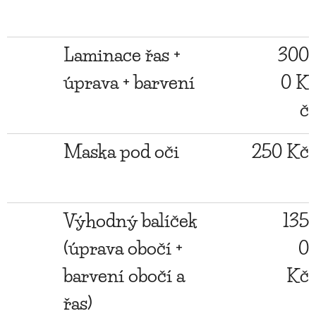
Laminace řas +
300
úprava + barvení
0 K
č
Maska pod oči
250 Kč
Výhodný balíček
135
(úprava obočí +
0
barvení obočí a
Kč
řas)