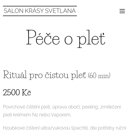
SALON KRÁSY SVETLANA
Péče o pleť
Rituál pro čistou pleť
(60 min)
2500 Kč
Povrchové čištění pleti, úprava obočí, peeling, změkčení
pleti krémem N2 nebo Vaporem,
hloubkové čištení ultrazvukovou špachtlí, dle potřeby ruční