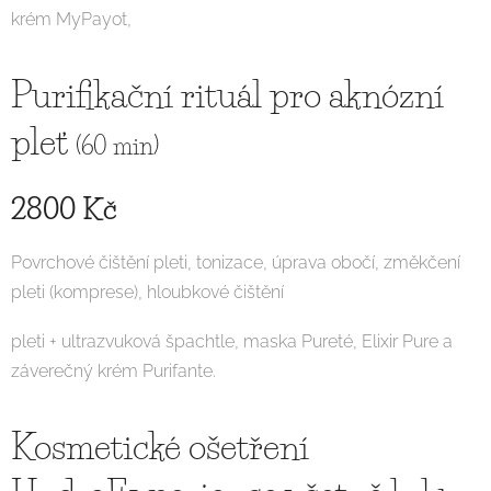
krém MyPayot,
Purifikační rituál pro aknózní
pleť
(60 min)
2800 Kč
Povrchové čištění pleti, tonizace, úprava obočí, změkčení
pleti (komprese), hloubkové čištění
pleti + ultrazvuková špachtle, maska Pureté, Elixir Pure a
záverečný krém Purifante.
Kosmetické ošetření