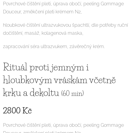
Povrchové čištění pleti, úprava obočí, peeling Gommage
Douceur, změkčení pleti krémem N2,
hloubkové čištění ultrazvukovou špachtlí, dle potřeby ruční
dočištění, masáž, kolagenová maska,
zapracování séra ultrazvukem, závěrečný krém.
Rituál proti jemným i
hloubkovým vráskám včetně
krku a dekoltu
(60 min)
2800 Kč
Povrchové čištění pleti, úprava obočí, peeling Gommage