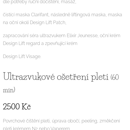
dle potřeby ruční dočištění, masáž,
čistící maska Clarifant, následně liftingová maska, maska
na oční okolí Design Lift Patch,
zapracování séra ultrazvukem Elixir Jeunesse, oční krém
Design Lift regard a zpevňující krém
Design Lift Visage.
Ultrazvukové ošetření pleti
(60
min)
2500 Kč
Povrchové čištění pleti, úprava obočí, peeling, změkčení
pleti krémem N2 nebo Vaperem,