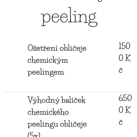
peeling
150
Ošetření obličeje
0 K
chemickým
č
peelingem
650
Výhodný balíček
0 K
chemického
č
peelingu obličeje
(5x)