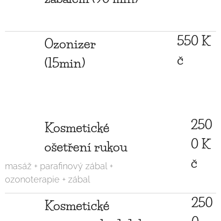
550 K
Ozonizer
č
(15min)
250
Kosmetické
0 K
ošetření rukou
č
masáž + parafinový zábal +
ozonoterapie + zábal
250
Kosmetické