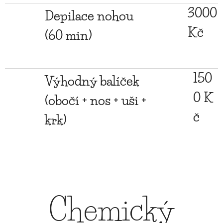
3000
Depilace nohou
Kč
(60 min)
150
Výhodný balíček
0 K
(obočí + nos + uši +
č
krk)
Chemický