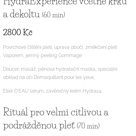
HydraExperience včetně krku
a dekoltu
(60 min)
2800 Kč
Povrchové čištění pleti, úprava obočí, změkčení pleti
Vaporem, jemný peeling Gommage
Doucer, masáž, pěnová hydratační maska, speciální
obklad na oči Demaquillant pour les yeux,
Elixir D´EAU sérum, závěrečný krém Hydra24.
Rituál pro velmi citlivou a
podrážděnou pleť
(70 min)