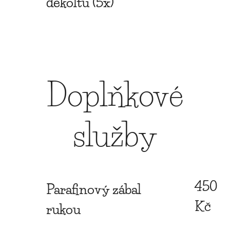
dekoltu (5x)
Doplňkové
služby
450
Parafinový zábal
Kč
rukou