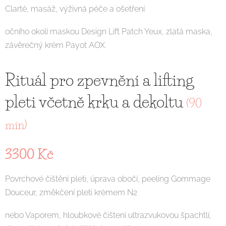
Clarté, masáž, výživná péče a ošetření
očního okolí maskou Design Lift Patch Yeux, zlatá maska,
závěrečný krém Payot AOX.
Rituál pro zpevnění a lifting
pleti včetně krku a dekoltu
(90
min)
3300 Kč
Povrchové čištění pleti, úprava obočí, peeling Gommage
Douceur, změkčení pleti krémem N2
nebo Vaporem, hloubkové čištení ultrazvukovou špachtlí,