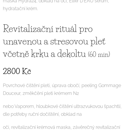
maska Hydra24, obklad na oči, Elixir D´EAU sérum,
hydratační krém.
Revitalizační rituál pro
unavenou a stresovou pleť
včetně krku a dekoltu
(60 min)
2800 Kč
Povrchové čištění pleti, úprava obočí, peeling Gommage
Douceur, změkčění pleti krémem N2
nebo Vaporem, hloubkové čištění ultrazvukovou špachtlí,
dle potřeby ruční dočištění, obklad na
oči, revitalizační krémová maska, závěrečný revitalizační