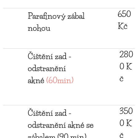
650
Parafinový zábal
Kč
nohou
280
Čištění zad -
0 K
odstranění
č
akné
(60min)
350
Čištění zad -
0 K
odstranění akné se
č
zábalem (90 min)