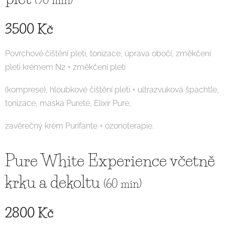
(90 min)
3500 Kč
Povrchové čištění pleti, tonizace, úprava obočí, změkčení
pleti krémem N2 + změkčení pleti
(komprese), hloubkové čištění pleti + ultrazvuková špachtle,
tonizace, maska Pureté, Elixir Pure,
zavěrečný krém Purifante + ozonoterapie.
Pure White Experience včetně
krku a dekoltu
(60 min)
2800 Kč