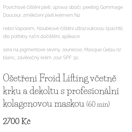
Povrchové čištění pleti, úprava obočí, peeling Gommage
Douceur, změkčení pleti krémem N2
nebo Vaporem, hloubkové čištění ultrazvukovou špachtlí,
dle potřeby ruční dočištění, aplikace
séra na pigmentové skvrny Jeunesse, Masque Gelau riz
blanc, závěrečný krém Jour SPF 30.
Ošetření Froid Lifting včetně
krku a dekoltu s profesionální
kolagenovou maskou
(60 min)
2700 Kč