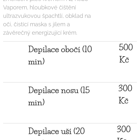
Vaporem, hloubkové čištění
ultrazvukovou špachtlí, obklad na
oči, čistící maska s jílem a
závěrečný energizující krém.
500
Depilace obočí (10
Kč
min)
300
Depilace nosu (15
Kč
min)
300
Depilace uší (20