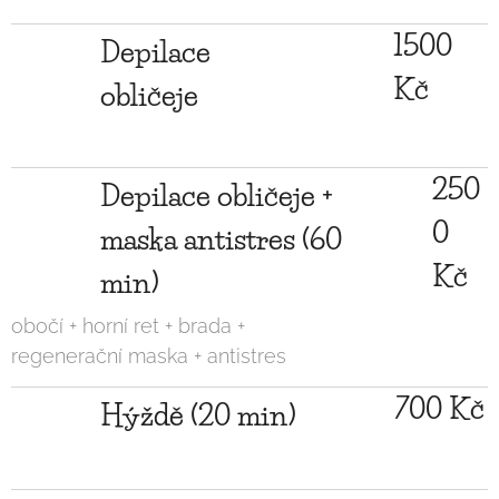
1500
Depilace
Kč
obličeje
250
Depilace obličeje +
0
maska antistres (60
Kč
min)
obočí + horní ret + brada +
regenerační maska + antistres
700 Kč
Hýždě (20 min)