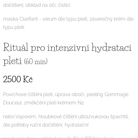
dočištení, obklad na oči, čistící
maska Clarifant - sérum dle typu pleti, záverečný krém dle
typu pleti.
Rituál pro intenzivní hydrataci
pleti
(60 min)
2500 Kč
Povrchové čištění pleti, úprava obočí, peeling Gommage
Douceur, změkčění pleti krémem N2
nebo Vaporem, hloubkové čištění ultrazvukovou špachtlí,
dle potřeby ruční dočištění, hydratační