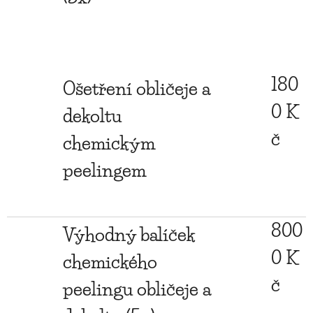
180
Ošetření obličeje a
0 K
dekoltu
č
chemickým
peelingem
800
Výhodný balíček
0 K
chemického
č
peelingu obličeje a