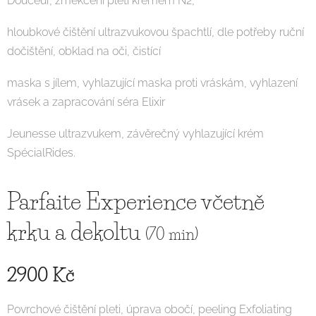
Douceur, změkčení pleti krémem N2,
hloubkové čištění ultrazvukovou špachtlí, dle potřeby ruční
dočištění, obklad na oči, čistící
maska s jílem, vyhlazující maska proti vráskám, vyhlazení
vrásek a zapracování séra Elixir
Jeunesse ultrazvukem, závěrečný vyhlazující krém
SpécialRides.
Parfaite Experience včetně
krku a dekoltu
(70 min)
2900 Kč
Povrchové čištění pleti, úprava obočí, peeling Exfoliating