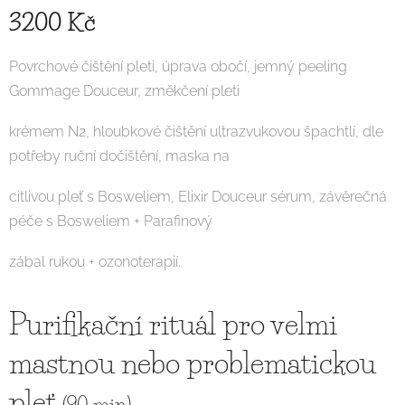
3200 Kč
Povrchové čištění pleti, úprava obočí, jemný peeling
Gommage Douceur, změkčení pleti
krémem N2, hloubkové čištění ultrazvukovou špachtlí, dle
potřeby ruční dočištění, maska na
citlivou pleť s Bosweliem, Elixir Douceur sérum, závěrečná
péče s Bosweliem + Parafinový
zábal rukou + ozonoterapií.
Purifikační rituál pro velmi
mastnou nebo problematickou
pleť