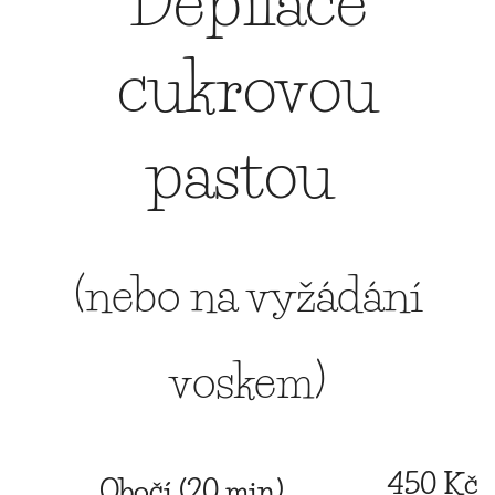
Depilace
cukrovou
pastou
(nebo na vyžádání
voskem)
450 Kč
Obočí (20 min)