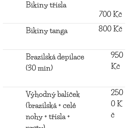
Bikiny třísla
700 Kč
800 Kč
Bikiny tanga
950
Brazilská depilace
Kč
(30 min)
250
Výhodný balíček
0 K
(brazilská + celé
č
nohy + třísla +
prsty)