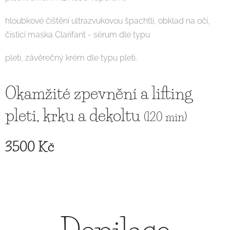
hloubkové čištění ultrazvukovou špachtlí, obklad na oči,
čistící maska Clarifant - sérum dle typu
pleti, závěrečný krém dle typu pleti.
Okamžité zpevnění a lifting
pleti, krku a dekoltu
(120 min)
3500 Kč